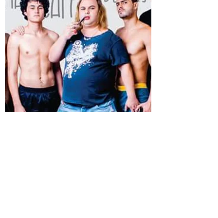
Sabe Quem Dançou ?
de Zeno Wilde
Peça teatral " Sabe quem Dançou ? ",
de Zeno Wilde, adaptação e direção
de Hermes Carpes, supervisão de
André Mansilha, peça com temporada