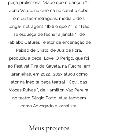
peça profissional "Sabe quem dançou ? ",
Zeno Wilde, no cinema no canal o cubo,
em curtas-metragens, média e dois
longa-metragens " Ibiti o que ? " e " Não
se esqueça de fechar a janela " , de
Fabiabo Cafurer, ´´e ator da encenação de
Paixão de Cristo, de Juiz de Fora,
produziu a peça Love, O Perigo, que foi
ao Festival Tira da Gaveta, na Flecha, em
laranjeiras, em
2022. 2023
atuou como
ator na inédita peça teatral " Covil das
Moças Ruivas ", de Hamilton Vaz Pereira,
no teatro Sérgio Porto. Atua também
como Advogado e jornalista.
Meus projetos